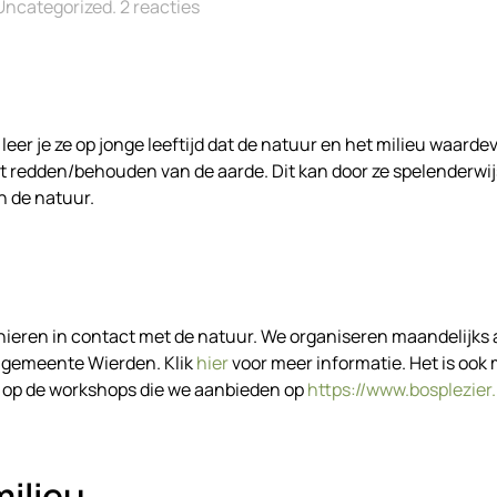
op
Uncategorized
.
2 reacties
Bewustwording
natuur
bij
kinderen
eer je ze op jonge leeftijd dat de natuur en het milieu waardev
t redden/behouden van de aarde. Dit kan door ze spelenderwij
n de natuur.
ieren in contact met de natuur. We organiseren maandelijks a
e gemeente Wierden. Klik
hier
voor meer informatie. Het is ook 
jk op de workshops die we aanbieden op
https://www.bosplezier
ilieu