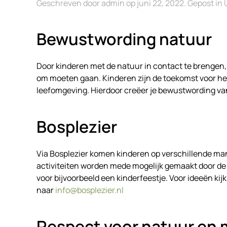
Geschreven door
admin
op
juni 22, 2022
. Gepost in
Bewustwording natuur
Door kinderen met de natuur in contact te brengen, l
om moeten gaan. Kinderen zijn de toekomst voor he
leefomgeving. Hierdoor creëer je bewustwording va
Bosplezier
Via Bosplezier komen kinderen op verschillende man
activiteiten worden mede mogelijk gemaakt door d
voor bijvoorbeeld een kinderfeestje. Voor ideeën ki
naar
info@bosplezier.nl
Respect voor natuur en m